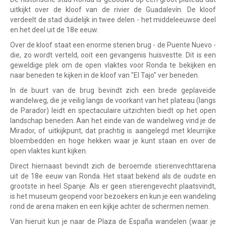
uitkijkt over de kloof van de rivier de Guadalevín. De kloof
verdeelt de stad duidelijk in twee delen - het middeleeuwse deel
en het deel uit de 18e eeuw.
Over de kloof staat een enorme stenen brug - de Puente Nuevo -
die, zo wordt verteld, ooit een gevangenis huisvestte. Dit is een
geweldige plek om de open vlaktes voor Ronda te bekijken en
naar beneden te kijken in de kloof van "El Tajo" ver beneden.
In de buurt van de brug bevindt zich een brede geplaveide
wandelweg, die je veilig langs de voorkant van het plateau (langs
de Parador) leidt en spectaculaire uitzichten biedt op het open
landschap beneden. Aan het einde van de wandelweg vind je de
Mirador, of uitkijkpunt, dat prachtig is aangelegd met kleurrijke
bloembedden en hoge hekken waar je kunt staan en over de
open vlaktes kunt kijken.
Direct hiernaast bevindt zich de beroemde stierenvechttarena
uit de 18e eeuw van Ronda. Het staat bekend als de oudste en
grootste in heel Spanje. Als er geen stierengevecht plaatsvindt,
is het museum geopend voor bezoekers en kun je een wandeling
rond de arena maken en een kijkje achter de schermen nemen.
Van hieruit kun je naar de Plaza de España wandelen (waar je